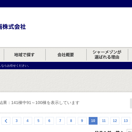
しならお任せください。
結果：141棟中91～100棟を表示しています
3
4
5
6
7
8
9
10
11
12
13