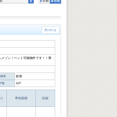
着
アパート
ルメゾン！ペット可能物件です！！禁
鉄骨
物構造
4戸
戸数
り
専有面積
詳細