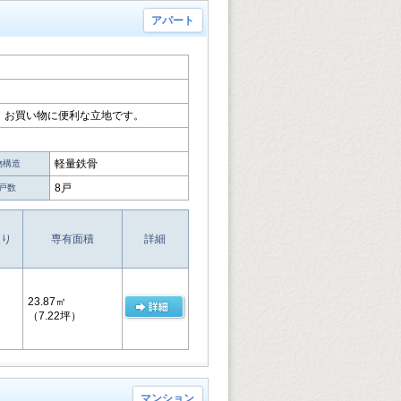
アパート
、お買い物に便利な立地です。
軽量鉄骨
物構造
8戸
戸数
取り
専有面積
詳細
23.87㎡
（7.22坪）
マンション