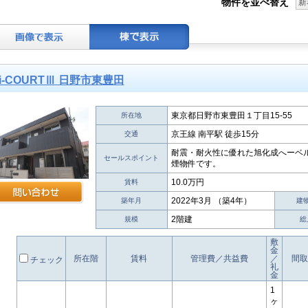
物件を並べ替え
新
i-COURTⅢ 日野市東豊田
東京都日野市東豊田１丁目15-55
所在地
京王線 南平駅 徒歩15分
交通
耐震・耐火性に優れた旭化成へーベ
セールスポイント
煙物件です。
10.0万円
賃料
2022年3月 （築4年）
築年月
建
2階建
規模
総
敷
金
所在階
賃料
管理費／共益費
／
間取
チェック
礼
金
1
ヶ