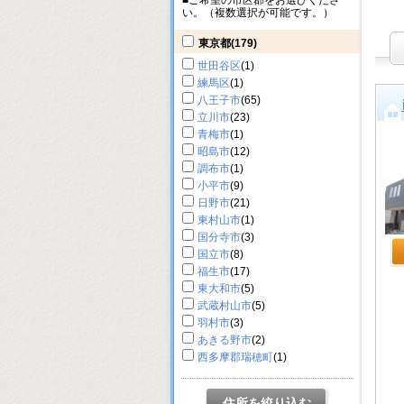
■ご希望の市区郡をお選びくださ
い。（複数選択が可能です。）
東京都
(179)
世田谷区
(1)
練馬区
(1)
八王子市
(65)
立川市
(23)
青梅市
(1)
昭島市
(12)
調布市
(1)
小平市
(9)
日野市
(21)
東村山市
(1)
国分寺市
(3)
国立市
(8)
福生市
(17)
東大和市
(5)
武蔵村山市
(5)
羽村市
(3)
あきる野市
(2)
西多摩郡瑞穂町
(1)
住所を絞り込む