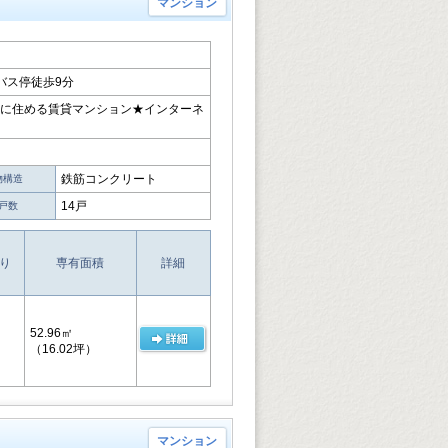
マンション
 バス停徒歩9分
緒に住める賃貸マンション★インターネ
鉄筋コンクリート
物構造
14戸
戸数
り
専有面積
詳細
52.96㎡
（16.02坪）
マンション