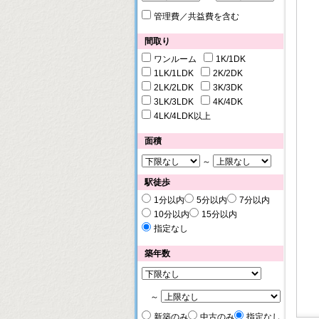
管理費／共益費を含む
間取り
ワンルーム
1K/1DK
1LK/1LDK
2K/2DK
2LK/2LDK
3K/3DK
3LK/3LDK
4K/4DK
4LK/4LDK以上
面積
～
駅徒歩
1分以内
5分以内
7分以内
10分以内
15分以内
指定なし
築年数
～
新築のみ
中古のみ
指定なし