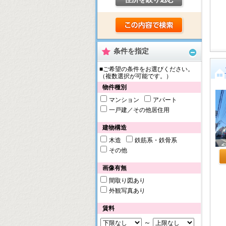
条件を指定
■ご希望の条件をお選びください。
（複数選択が可能です。）
物件種別
マンション
アパート
一戸建／その他居住用
建物構造
木造
鉄筋系・鉄骨系
その他
画像有無
間取り図あり
外観写真あり
賃料
～