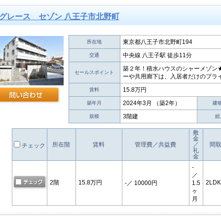
グレース セゾン 八王子市北野町
東京都八王子市北野町194
所在地
中央線 八王子駅 徒歩11分
交通
築２年！積水ハウスのシャーメゾン
セールスポイント
ーや共用廊下は、入居者だけのプライ
15.8万円
賃料
2024年3月 （築2年）
築年月
建
3階建
規模
総
敷
金
所在階
賃料
管理費／共益費
／
間
チェック
礼
金
-
／
2階
15.8万円
2LDK
-
／ 10000円
1.5
ヶ
月