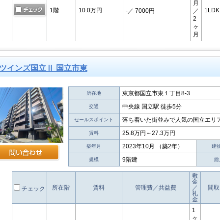
月
1階
10.0万円
1LDK
-
／ 7000円
／
2
ヶ
月
ツインズ国立Ⅱ 国立市東
東京都国立市東１丁目8-3
所在地
中央線 国立駅 徒歩5分
交通
落ち着いた街並みで人気の国立エリ
セールスポイント
25.8万円～27.3万円
賃料
2023年10月 （築2年）
築年月
建
9階建
規模
総
敷
金
所在階
賃料
管理費／共益費
／
間取
チェック
礼
金
1
ヶ