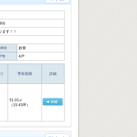
9分
ります！！
鉄骨
物構造
4戸
戸数
り
専有面積
詳細
51.01㎡
（15.43坪）