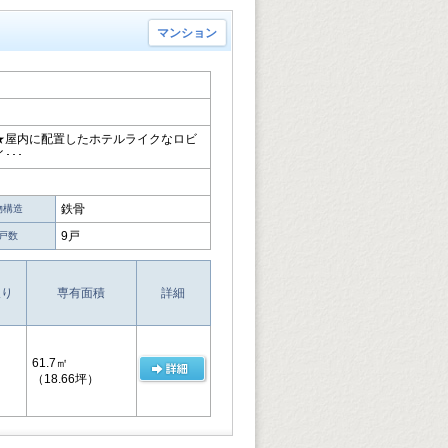
マンション
★屋内に配置したホテルライクなロビ
･･･
鉄骨
物構造
9戸
戸数
取り
専有面積
詳細
61.7㎡
（18.66坪）