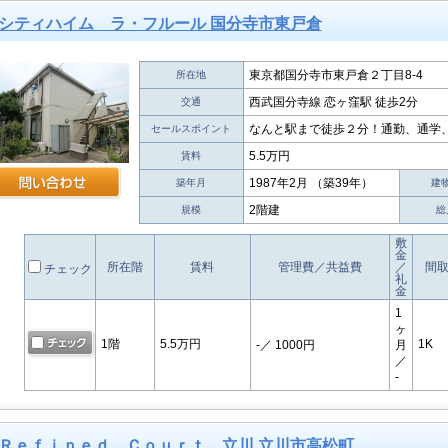
シティハイム ラ・フルール 国分寺市東戸倉
東京都国分寺市東戸倉２丁目8-4
所在地
西武国分寺線 恋ヶ窪駅 徒歩2分
交通
なんと駅まで徒歩２分！通勤、通学
セールスポイント
5.5万円
賃料
1987年2月 （築39年）
築年月
建
2階建
規模
総
敷
金
所在階
賃料
管理費／共益費
／
間
チェック
礼
金
1
ヶ
1階
5.5万円
1K
-
／ 1000円
月
／
-
Ｒｅｆｉｎｅｄ Ｃｏｕｒｔ 立川 立川市高松町