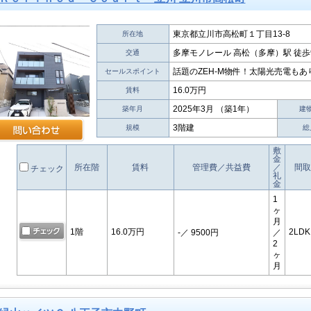
東京都立川市高松町１丁目13-8
所在地
多摩モノレール 高松（多摩）駅 徒歩
交通
話題のZEH‐M物件！太陽光売電もあ
セールスポイント
16.0万円
賃料
2025年3月 （築1年）
築年月
建
3階建
規模
総
敷
金
所在階
賃料
管理費／共益費
／
間取
チェック
礼
金
1
ヶ
月
1階
16.0万円
2LDK
-
／ 9500円
／
2
ヶ
月