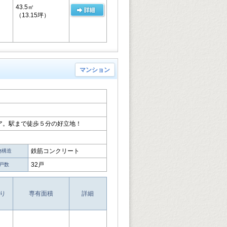
43.5㎡
（13.15坪）
マンション
ア。駅まで徒歩５分の好立地！
鉄筋コンクリート
物構造
32戸
戸数
り
専有面積
詳細