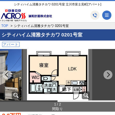
シティハイム清雅タチカワ 0201号室 立川市富士見町[アパート]
メ
TOP
シティハイム清雅タチカワ 0201号室
シティハイム清雅タチカワ
0201号室
アパート
1 / 2
間取り