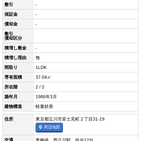
敷引
-
保証金
-
償却金
-
敷引
償却区分
積増し敷金
-
積増し理由
無
間取り
1LDK
専有面積
37.04㎡
所在階
2 / 2
築年月
1986年3月
建物構造
軽量鉄骨
住所
東京都立川市富士見町２丁目31-19
周辺地図
交通
青梅線 西立川駅 徒歩12分