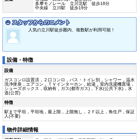
多摩モノレール 立川北駅 徒歩18分
中央線 立川駅 徒歩19分
スタッフからのコメント
人気の立川駅徒歩圏内、複数駅が利用可能！
設備・特徴
設備
ガスコンロ設置済，２口コンロ，バス・トイレ別，シャワー，温水
洗浄便座，エアコン，ＴＶインターホン，給湯，室内洗濯機置場，
シューズボックス，収納有，ガス(都市ガス)，下水(公共下水)，水
道(公営)
特徴
駅まで平坦，平坦地，最上階，上階無し，２Ｆ以上，角住戸，保証
人(不要)
物件詳細情報