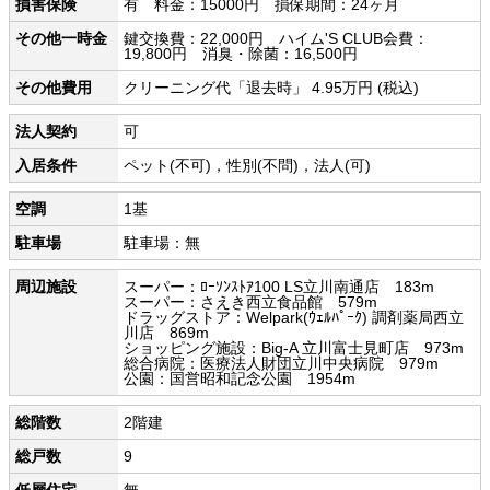
損害保険
有 料金：15000円 損保期間：24ヶ月
その他一時金
鍵交換費：22,000円 ハイム'S CLUB会費：
19,800円 消臭・除菌：16,500円
その他費用
クリーニング代「退去時」 4.95万円 (税込)
法人契約
可
入居条件
ペット(不可)，性別(不問)，法人(可)
空調
1基
駐車場
駐車場：無
周辺施設
スーパー：ﾛｰｿﾝｽﾄｱ100 LS立川南通店 183m
スーパー：さえき西立食品館 579m
ドラッグストア：Welpark(ｳｪﾙﾊﾟｰｸ) 調剤薬局西立
川店 869m
ショッピング施設：Big-A 立川富士見町店 973m
総合病院：医療法人財団立川中央病院 979m
公園：国営昭和記念公園 1954m
総階数
2階建
総戸数
9
低層住宅
無