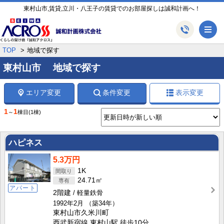
東村山市,賃貸,立川・八王子の賃貸でのお部屋探しは誠和計画へ！
メ
TOP
地域で探す
東村山市 地域で探す
エリア変更
条件変更
表示変更
1
1
～
棟目
(1棟)
ハピネス
5.3万円
1K
24.71㎡
アパート
2階建
軽量鉄骨
1992年2月
（築34年）
東村山市久米川町
西武新宿線 東村山駅 徒歩10分