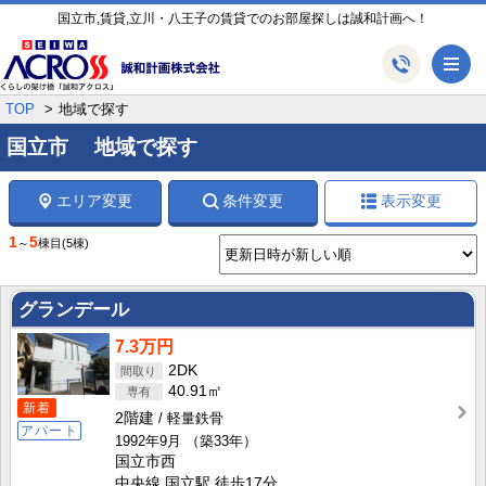
国立市,賃貸,立川・八王子の賃貸でのお部屋探しは誠和計画へ！
メ
TOP
地域で探す
国立市 地域で探す
エリア変更
条件変更
表示変更
1
5
～
棟目
(5棟)
グランデール
7.3万円
2DK
40.91㎡
新着
2階建
軽量鉄骨
アパート
1992年9月
（築33年）
国立市西
中央線 国立駅 徒歩17分