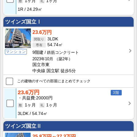
1ヶ月
1ヶ月
1R
24.29㎡
ツインズ国立Ⅰ
23.6万円
3LDK
54.74㎡
マンション
9階建
鉄筋コンクリート
2023年10月
（築2年）
国立市東
中央線 国立駅 徒歩5分
この建物のすべての部屋にまとめてチェック
23.6万円
3階
共益費
20000円
1ヶ月
1ヶ月
3LDK
54.74㎡
ツインズ国立Ⅱ
25.8万円～27.3万円