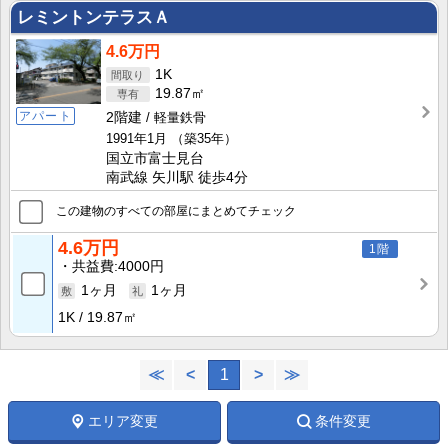
レミントンテラスＡ
4.6万円
1K
19.87㎡
アパート
2階建
軽量鉄骨
1991年1月
（築35年）
国立市富士見台
南武線 矢川駅 徒歩4分
この建物のすべての部屋にまとめてチェック
4.6万円
1階
共益費
4000円
1ヶ月
1ヶ月
1K
19.87㎡
≪
<
1
>
≫
エリア変更
条件変更