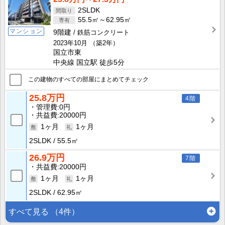
2SLDK
55.5㎡～62.95㎡
マンション
9階建
鉄筋コンクリート
2023年10月
（築2年）
国立市東
中央線 国立駅 徒歩5分
この建物のすべての部屋にまとめてチェック
25.8万円
4階
管理費
0円
共益費
20000円
1ヶ月
1ヶ月
2SLDK
55.5㎡
26.9万円
7階
共益費
20000円
1ヶ月
1ヶ月
2SLDK
62.95㎡
すべて見る
（4件）