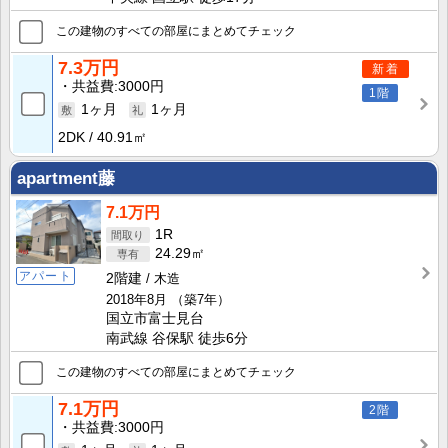
この建物のすべての部屋にまとめてチェック
7.3万円
新着
共益費
3000円
1階
1ヶ月
1ヶ月
2DK
40.91㎡
apartment藤
7.1万円
1R
24.29㎡
アパート
2階建
木造
2018年8月
（築7年）
国立市富士見台
南武線 谷保駅 徒歩6分
この建物のすべての部屋にまとめてチェック
7.1万円
2階
共益費
3000円