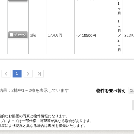
1
ヶ
月
1
ヶ
月
2階
17.4万円
2LDK
-
／ 10500円
／
2
ヶ
月
1
結果：2棟中1～2棟を表示しています
物件を並べ替え
新
表的なお部屋の写真と物件情報になります。
プによっては一部仕様・眺望等が異なる場合があります。
部屋により現況と異なる場合は現況を優先いたします。