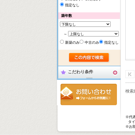
指定なし
築年数
～
新築のみ
中古のみ
指定なし
こだわり条件
検索
※代
タイ
※お