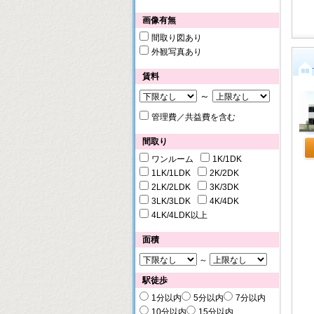
画像有無
間取り図あり
外観写真あり
賃料
～
管理費／共益費を含む
間取り
ワンルーム
1K/1DK
1LK/1LDK
2K/2DK
2LK/2LDK
3K/3DK
3LK/3LDK
4K/4DK
4LK/4LDK以上
面積
～
駅徒歩
1分以内
5分以内
7分以内
10分以内
15分以内