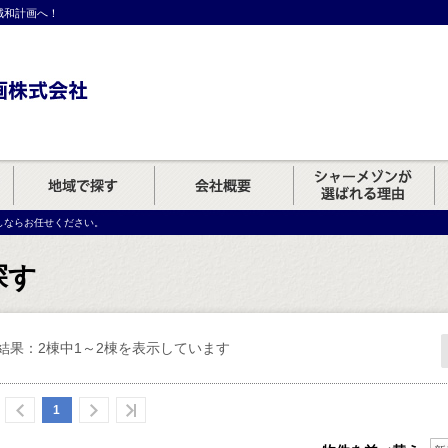
誠和計画へ！
しならお任せください。
探す
結果：2棟中1～2棟を表示しています
1