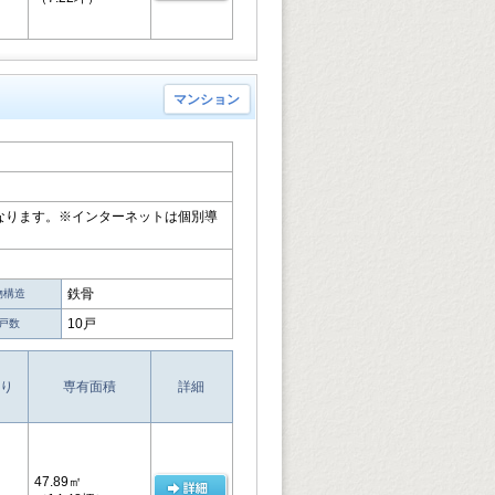
マンション
なります。※インターネットは個別導
鉄骨
物構造
10戸
戸数
り
専有面積
詳細
47.89㎡