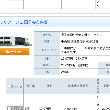
／
-
ミリアージュ 国分寺市内藤
東京都国分寺市内藤２丁目7-12
所在地
中央線 西国分寺駅 徒歩11分
交通
※本物件はヘーベル電気利用必須と
セールスポイント
入不可です。
17.0万円～17.4万円
賃料
2022年9月 （築3年）
築年月
建
2階建
規模
総
敷
金
所在階
賃料
管理費／共益費
／
間取
チェック
礼
金
1
ヶ
月
1階
17.0万円
2LDK
-
／ 9000円
／