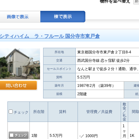
物件を並べ替え
新
シティハイム ラ・フルール 国分寺市東戸倉
東京都国分寺市東戸倉２丁目8-4
所在地
西武国分寺線 恋ヶ窪駅 徒歩2分
交通
なんと駅まで徒歩２分！通勤、通学
セールスポイント
5.5万円
賃料
1987年2月 （築39年）
築年月
建
2階建
規模
総
敷
金
所在階
賃料
管理費／共益費
／
間
チェック
礼
金
1
ヶ
1階
5.5万円
1K
-
／ 1000円
月