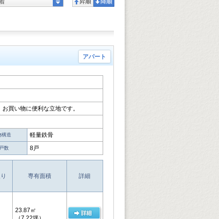
着
アパート
、お買い物に便利な立地です。
軽量鉄骨
物構造
8戸
戸数
取り
専有面積
詳細
23.87㎡
（7.22坪）