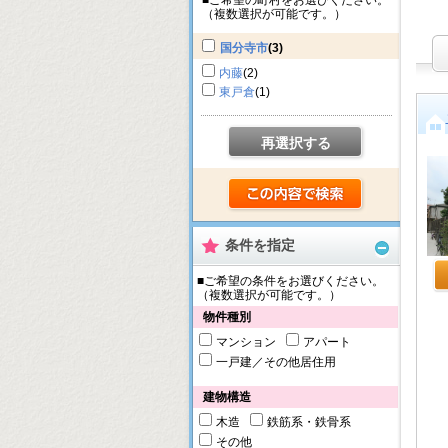
■ご希望の町村をお選びください。
（複数選択が可能です。）
国分寺市
(3)
内藤
(2)
東戸倉
(1)
再選択する
条件を指定
■ご希望の条件をお選びください。
（複数選択が可能です。）
物件種別
マンション
アパート
一戸建／その他居住用
建物構造
木造
鉄筋系・鉄骨系
その他