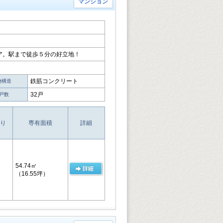
マンション
ア。駅まで徒歩５分の好立地！
鉄筋コンクリート
物構造
32戸
戸数
り
専有面積
詳細
54.74㎡
（16.55坪）