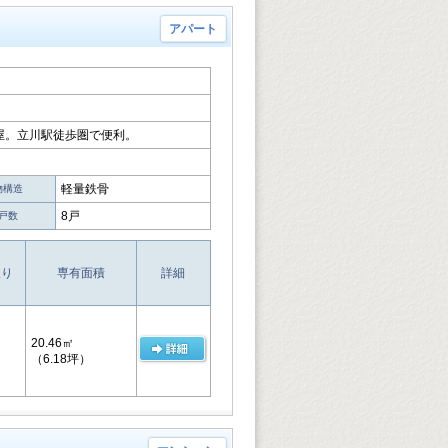
アパート
屋。立川駅徒歩圏で便利。
軽量鉄骨
物構造
8戸
戸数
取り
専有面積
詳細
20.46㎡
（6.18坪）