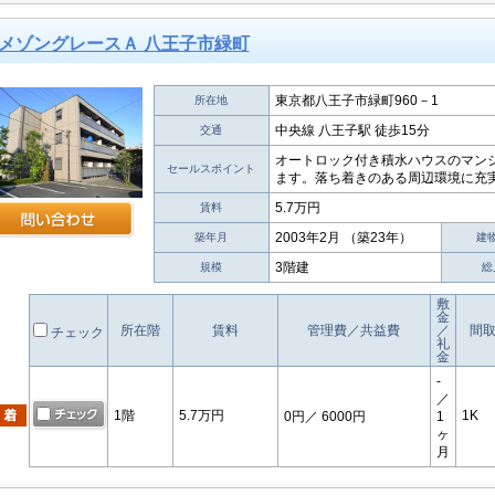
メゾングレースＡ 八王子市緑町
東京都八王子市緑町960－1
所在地
中央線 八王子駅 徒歩15分
交通
オートロック付き積水ハウスのマン
セールスポイント
ます。落ち着きのある周辺環境に充実
5.7万円
賃料
2003年2月 （築23年）
築年月
建
3階建
規模
総
敷
金
所在階
賃料
管理費／共益費
／
間
チェック
礼
金
-
／
1階
5.7万円
1K
0円
／ 6000円
1
ヶ
月