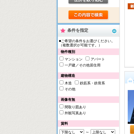
条件を指定
■ご希望の条件をお選びください。
（複数選択が可能です。）
物件種別
マンション
アパート
一戸建／その他居住用
建物構造
木造
鉄筋系・鉄骨系
その他
画像有無
間取り図あり
外観写真あり
賃料
～