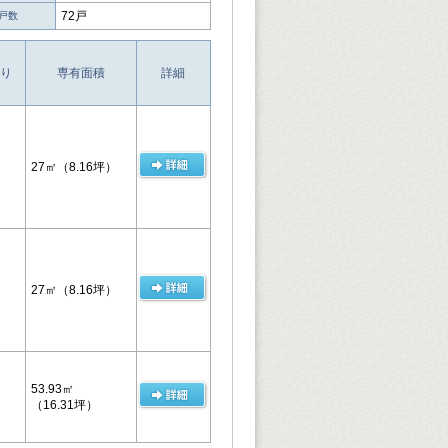
72戸
戸数
り
専有面積
詳細
27㎡
（8.16坪）
27㎡
（8.16坪）
53.93㎡
（16.31坪）