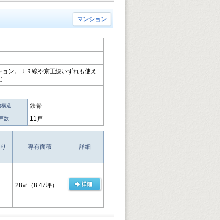
マンション
ション。ＪＲ線や京王線いずれも使え
･･･
鉄骨
物構造
11戸
戸数
取り
専有面積
詳細
28㎡
（8.47坪）