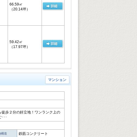
66.59㎡
（20.14坪）
59.42㎡
（17.97坪）
マンション
ら徒歩２分の好立地！ワンランク上の
･･･
鉄筋コンクリート
物構造