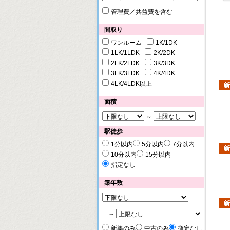
管理費／共益費を含む
間取り
ワンルーム
1K/1DK
1LK/1LDK
2K/2DK
2LK/2LDK
3K/3DK
3LK/3LDK
4K/4DK
4LK/4LDK以上
面積
～
駅徒歩
1分以内
5分以内
7分以内
10分以内
15分以内
指定なし
築年数
～
新築のみ
中古のみ
指定なし