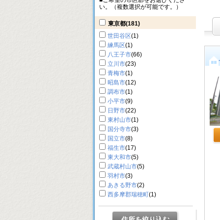
■ご希望の市区郡をお選びくださ
い。（複数選択が可能です。）
東京都
(181)
世田谷区
(1)
練馬区
(1)
八王子市
(66)
立川市
(23)
青梅市
(1)
昭島市
(12)
調布市
(1)
小平市
(9)
日野市
(22)
東村山市
(1)
国分寺市
(3)
国立市
(8)
福生市
(17)
東大和市
(5)
武蔵村山市
(5)
羽村市
(3)
あきる野市
(2)
西多摩郡瑞穂町
(1)
住所を絞り込む