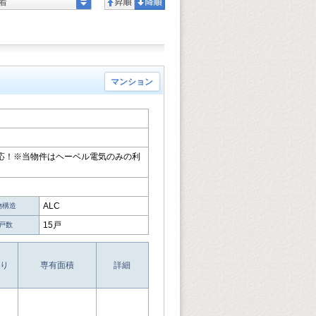
着
マンション
対応！※当物件はヘーベル電気のみの利
ALC
物構造
15戸
戸数
り
専有面積
詳細