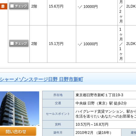
月
2階
15.6万円
2LDK
-
／ 10000円
／
2
ヶ
月
1
ヶ
月
2階
15.1万円
2LDK
-
／ 10000円
／
1
ヶ
月
シャーメゾンステージ日野 日野市新町
東京都日野市新町１丁目19-3
所在地
中央線 日野（東京）駅 徒歩2分
交通
ハイグレード賃貸マンション。駅か
セールスポイント
生活を送りたいあなたへのお部屋をご
10.5万円～16.8万円
賃料
2010年2月 （築16年）
築年月
建