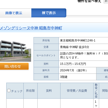
物件を並べ替え
新
メゾングリシーヌ中神 昭島市中神町
東京都昭島市中神町1246-1
所在地
青梅線 中神駅 徒歩5分
交通
話題のZEH‐M物件！無料ＷｉＦｉ
セールスポイント
用となります。
15.1万円～15.6万円
賃料
2024年7月 （築2年）
築年月
建
3階建
規模
総
敷
金
所在階
賃料
管理費／共益費
／
間取
チェック
礼
金
1
ヶ