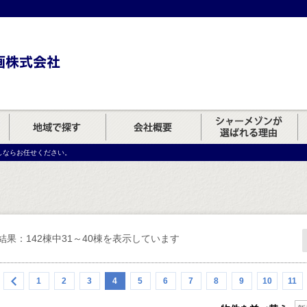
しならお任せください。
結果：142棟中31～40棟を表示しています
1
2
3
4
5
6
7
8
9
10
11