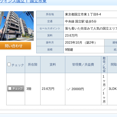
ツインズ国立Ⅰ 国立市東
東京都国立市東１丁目8-4
所在地
中央線 国立駅 徒歩5分
交通
落ち着いた街並みで人気の国立エリ
セールスポイント
23.6万円
賃料
2023年10月 （築2年）
築年月
建
9階建
規模
総
敷
金
所在階
賃料
管理費／共益費
／
間取
チェック
礼
金
1
ヶ
月
3階
23.6万円
3LDK
-
／ 20000円
／
1
ヶ
月