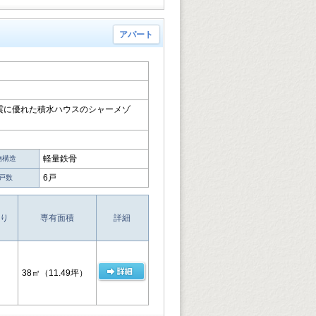
アパート
震に優れた積水ハウスのシャーメゾ
軽量鉄骨
物構造
6戸
戸数
り
専有面積
詳細
38㎡
（11.49坪）