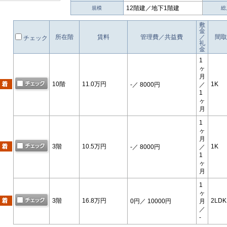
12階建／地下1階建
規模
総
敷
金
所在階
賃料
管理費／共益費
／
間取
チェック
礼
金
1
ヶ
月
10階
11.0万円
1K
-
／ 8000円
／
1
ヶ
月
1
ヶ
月
3階
10.5万円
1K
-
／ 8000円
／
1
ヶ
月
1
ヶ
3階
16.8万円
2LDK
0円
／ 10000円
月
／
-