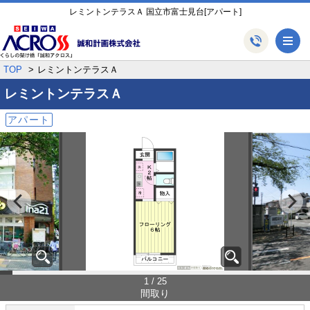
レミントンテラスＡ 国立市富士見台[アパート]
メ
TOP
レミントンテラスＡ
レミントンテラスＡ
アパート
1 / 25
間取り