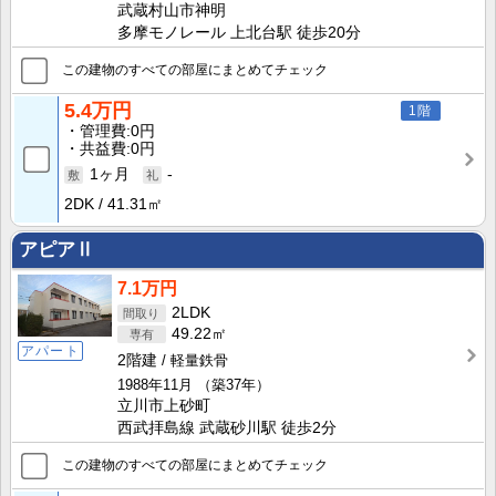
武蔵村山市神明
多摩モノレール 上北台駅 徒歩20分
この建物のすべての部屋にまとめてチェック
5.4万円
1階
管理費
0円
共益費
0円
1ヶ月
-
2DK
41.31㎡
アピアⅡ
7.1万円
2LDK
49.22㎡
アパート
2階建
軽量鉄骨
1988年11月
（築37年）
立川市上砂町
西武拝島線 武蔵砂川駅 徒歩2分
この建物のすべての部屋にまとめてチェック