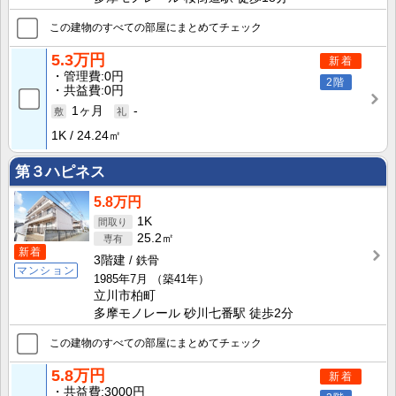
この建物のすべての部屋にまとめてチェック
5.3万円
新着
管理費
0円
2階
共益費
0円
1ヶ月
-
1K
24.24㎡
第３ハピネス
5.8万円
1K
25.2㎡
新着
3階建
鉄骨
マンション
1985年7月
（築41年）
立川市柏町
多摩モノレール 砂川七番駅 徒歩2分
この建物のすべての部屋にまとめてチェック
5.8万円
新着
共益費
3000円