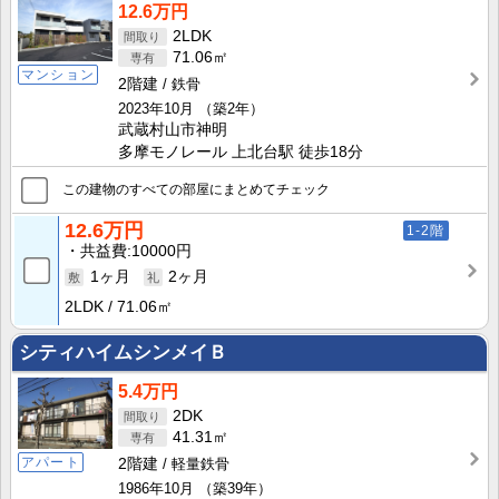
12.6万円
2LDK
71.06㎡
マンション
2階建
鉄骨
2023年10月
（築2年）
武蔵村山市神明
多摩モノレール 上北台駅 徒歩18分
この建物のすべての部屋にまとめてチェック
12.6万円
1-2階
共益費
10000円
1ヶ月
2ヶ月
2LDK
71.06㎡
シティハイムシンメイＢ
5.4万円
2DK
41.31㎡
アパート
2階建
軽量鉄骨
1986年10月
（築39年）