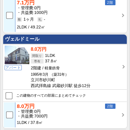
7.1万円
2階
管理費
0円
共益費
1000円
1ヶ月
-
2LDK
49.22㎡
ヴェルドミール
8.0万円
1LDK
37.8㎡
アパート
2階建
軽量鉄骨
1995年3月
（築31年）
立川市砂川町
西武拝島線 武蔵砂川駅 徒歩12分
この建物のすべての部屋にまとめてチェック
8.0万円
2階
管理費
0円
共益費
7000円
1LDK
37.8㎡