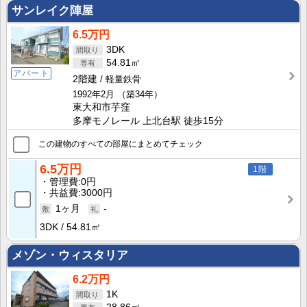
サンレイク陣屋
6.5万円
3DK
54.81㎡
アパート
2階建
軽量鉄骨
1992年2月
（築34年）
東大和市芋窪
多摩モノレール 上北台駅 徒歩15分
この建物のすべての部屋にまとめてチェック
6.5万円
1階
管理費
0円
共益費
3000円
1ヶ月
-
3DK
54.81㎡
メゾン・ウィスタリア
6.2万円
1K