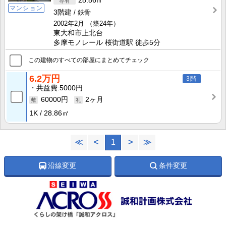
28.86㎡
マンション
3階建
鉄骨
2002年2月
（築24年）
東大和市上北台
多摩モノレール 桜街道駅 徒歩5分
この建物のすべての部屋にまとめてチェック
6.2万円
3階
共益費
5000円
60000円
2ヶ月
1K
28.86㎡
≪
<
1
>
≫
沿線変更
条件変更