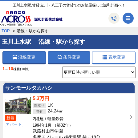
玉川上水駅,賃貸,立川・八王子の賃貸でのお部屋探しは誠和計画へ！
メ
TOP
沿線・駅から探す
玉川上水駅 沿線・駅から探す
沿線変更
条件変更
表示変更
1
10
～
棟目
(10棟)
サンモールタカハシ
5.3万円
1K
24.24㎡
新着
2階建
軽量鉄骨
アパート
1994年1月
（築32年）
武蔵村山市学園
多摩モノレール 桜街道駅 徒歩18分