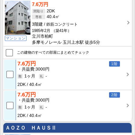
7.6万円
2DK
40.4㎡
3階建
鉄筋コンクリート
1985年2月
（築41年）
立川市柏町
マンション
多摩モノレール 玉川上水駅 徒歩5分
この建物のすべての部屋にまとめてチェック
7.6万円
1階
共益費
3000円
1ヶ月
-
2DK
40.4㎡
7.6万円
2階
共益費
3000円
1ヶ月
-
2DK
40.4㎡
ＡＯＺＯ ＨＡＵＳⅡ