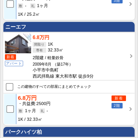
3階
-
1ヶ月
1K
25.2㎡
ニーエフ
6.8万円
1K
32.33㎡
新着
2階建
軽量鉄骨
アパート
2009年8月
（築17年）
小平市中島町
西武拝島線 東大和市駅 徒歩9分
この建物のすべての部屋にまとめてチェック
6.8万円
新着
共益費
2500円
2階
1ヶ月
-
1K
32.33㎡
パークハイツ柏